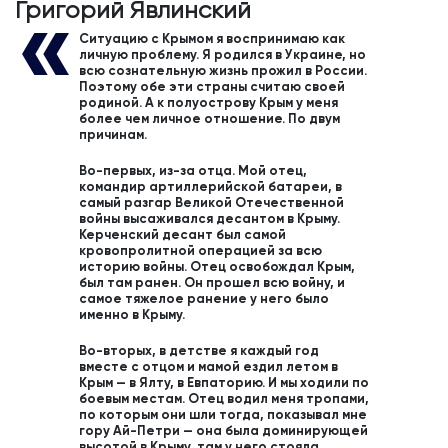
Григорий Явлинский
Ситуацию с Крымом я воспринимаю как
личную проблему. Я родился в Украине, но
всю сознательную жизнь прожил в России.
Поэтому обе эти страны считаю своей
родиной. А к полуострову Крым у меня
более чем личное отношение. По двум
причинам.
Во-первых, из-за отца. Мой отец,
командир артиллерийской батареи, в
самый разгар Великой Отечественной
войны высаживался десантом в Крыму.
Керченский десант был самой
кровопролитной операцией за всю
историю войны. Отец освобождал Крым,
был там ранен. Он прошел всю войну, и
самое тяжелое ранение у него было
именно в Крыму.
Во-вторых, в детстве я каждый год
вместе с отцом и мамой ездил летом в
Крым — в Ялту, в Евпаторию. И мы ходили по
боевым местам. Отец водил меня тропами,
по которым они шли тогда, показывал мне
гору Ай-Петри — она была доминирующей
высотой в Крыму, там у него стояла