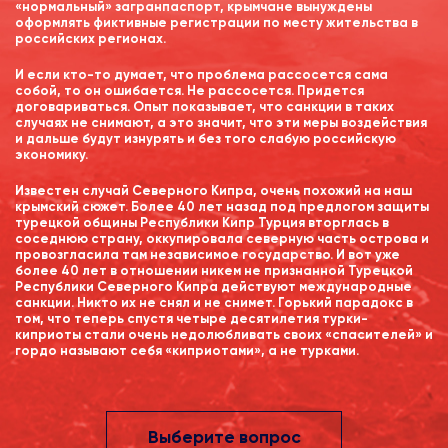
«нормальный» загранпаспорт, крымчане вынуждены
оформлять фиктивные регистрации по месту жительства в
российских регионах.
И если кто-то думает, что проблема рассосется сама
собой, то он ошибается. Не рассосется. Придется
договариваться. Опыт показывает, что санкции в таких
случаях не снимают, а это значит, что эти меры воздействия
и дальше будут изнурять и без того слабую российскую
экономику.
Известен случай Северного Кипра, очень похожий на наш
крымский сюжет. Более 40 лет назад под предлогом защиты
турецкой общины Республики Кипр Турция вторглась в
соседнюю страну, оккупировала северную часть острова и
провозгласила там независимое государство. И вот уже
более 40 лет в отношении никем не признанной Турецкой
Республики Северного Кипра действуют международные
санкции. Никто их не снял и не снимет. Горький парадокс в
том, что теперь спустя четыре десятилетия турки-
киприоты стали очень недолюбливать своих «спасителей» и
гордо называют себя «киприотами», а не турками.
Выберите вопрос